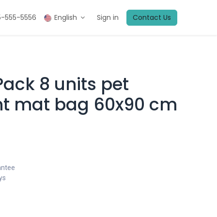
5-555-5556
English
Sign in
Contact Us
Pack 8 units pet
t mat bag 60x90 cm
antee
ys