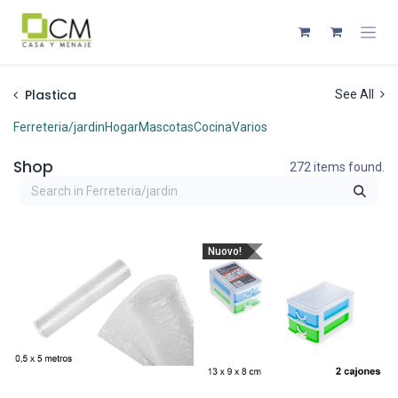
Passa al contenuto
Plastica
See All
Ferreteria/jardin
Hogar
Mascotas
Cocina
Varios
Shop
272 items found.
Nuovo!