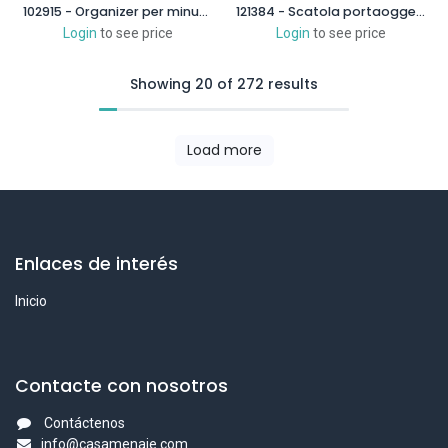
102915 - Organizer per minuteria in plastica 7 scomparti colori assortiti
121384 - Scatola portaoggetti in plastica con 8 scomparti colori assortiti
Login
to see price
Login
to see price
Showing 20 of 272 results
Load more
Enlaces de interés
Inicio
Contacte con nosotros
Contáctenos
info@casamenaje.com