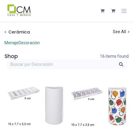
Ir al contenido
Cerámica
See All
Menaje
Decoración
Shop
16 items found.