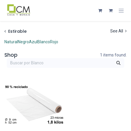
Ir al contenido
Estirable
See All
Natural
Negro
Azul
Blanco
Rojo
Shop
1 items found.