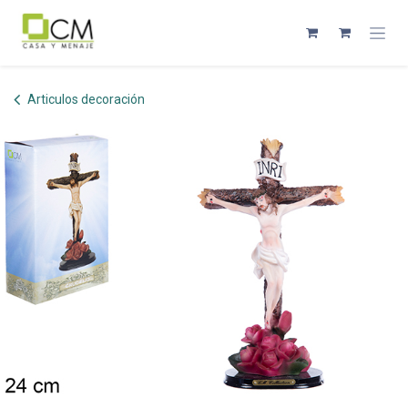
Ir al contenido
Articulos decoración