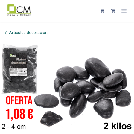
Ir al contenido
Articulos decoración