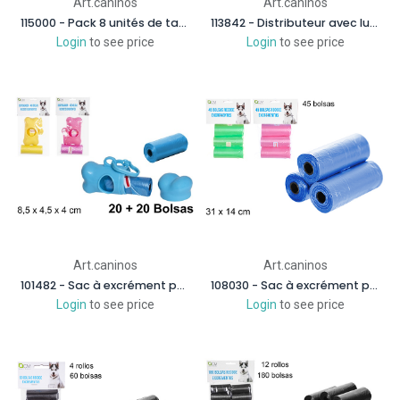
Art.caninos
Art.caninos
115000 - Pack 8 unités de tapis absorbant pour animaux de compagnie sac 60x90 cm
113842 - Distributeur avec lumière LED et sac à excrément pour chiens 45 unités
Login
to see price
Login
to see price
Art.caninos
Art.caninos
101482 - Sac à excrément pour chiens + distributeur couleurs assorties 20+20
108030 - Sac à excrément pour chiens couleurs assorties 45 unités
Login
to see price
Login
to see price