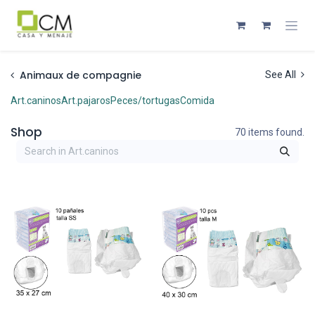
Se rendre au contenu
Animaux de compagnie
See All
Art.caninos
Art.pajaros
Peces/tortugas
Comida
Shop
70 items found.