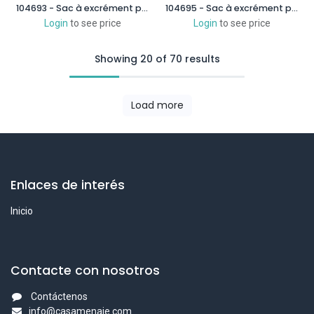
104693 - Sac à excrément pour chiens décorés 150 unités
104695 - Sac à excrément pour chiens décorés 180 unités
Login
to see price
Login
to see price
Showing 20 of 70 results
Load more
Enlaces de interés
Inicio
Contacte con nosotros
Contáctenos
info@casamenaje.com