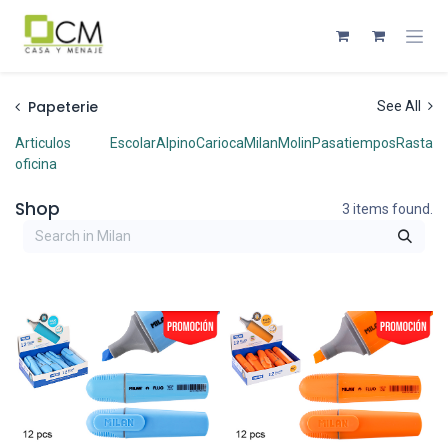
Se rendre au contenu
Papeterie
See All
Articulos
Escolar
Alpino
Carioca
Milan
Molin
Pasatiempos
Rasta
oficina
Shop
3 items found.