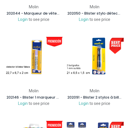
Molin
Molin
202044 - Marqueur de vêtement noir à double extrémité
202050 - Blister stylo détecteur de faux billets
Login
to see price
Login
to see price
Molin
Molin
202146 - Blister 1 marqueur permanent bleu
202091 - Blister 2 stylos à bille rétractables assortis 1 mm
Login
to see price
Login
to see price